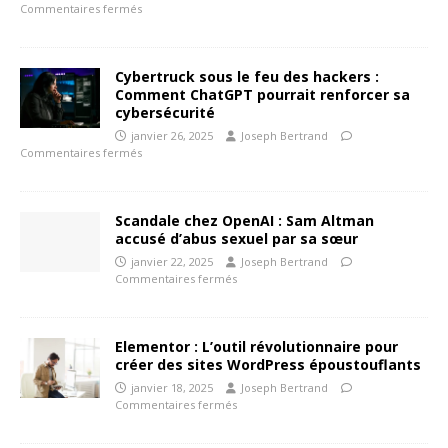
Commentaires fermés
Cybertruck sous le feu des hackers :
Comment ChatGPT pourrait renforcer sa
cybersécurité
janvier 26, 2025
Joseph Bertrand
Commentaires fermés
Scandale chez OpenAI : Sam Altman
accusé d’abus sexuel par sa sœur
janvier 22, 2025
Joseph Bertrand
Commentaires fermés
Elementor : L’outil révolutionnaire pour
créer des sites WordPress époustouflants
janvier 18, 2025
Joseph Bertrand
Commentaires fermés